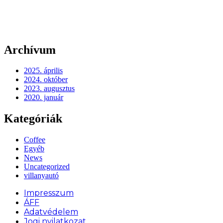
Archívum
2025. április
2024. október
2023. augusztus
2020. január
Kategóriák
Coffee
Egyéb
News
Uncategorized
villanyautó
Impresszum
ÁFF
Adatvédelem
Jogi nyilatkozat