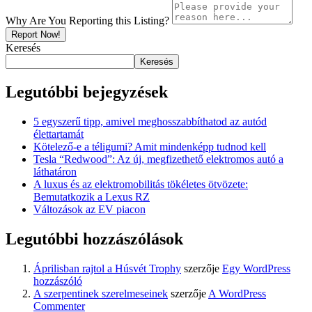
Why Are You Reporting this
Listing?
Report Now!
Keresés
Keresés
Legutóbbi bejegyzések
5 egyszerű tipp, amivel meghosszabbíthatod az autód
élettartamát
Kötelező-e a téligumi? Amit mindenképp tudnod kell
Tesla “Redwood”: Az új, megfizethető elektromos autó a
láthatáron
A luxus és az elektromobilitás tökéletes ötvözete:
Bemutatkozik a Lexus RZ
Változások az EV piacon
Legutóbbi hozzászólások
Áprilisban rajtol a Húsvét Trophy
szerzője
Egy WordPress
hozzászóló
A szerpentinek szerelmeseinek
szerzője
A WordPress
Commenter