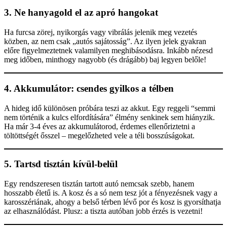
3. Ne hanyagold el az apró hangokat
Ha furcsa zörej, nyikorgás vagy vibrálás jelenik meg vezetés
közben, az nem csak „autós sajátosság”. Az ilyen jelek gyakran
előre figyelmeztetnek valamilyen meghibásodásra. Inkább nézesd
meg időben, minthogy nagyobb (és drágább) baj legyen belőle!
4. Akkumulátor: csendes gyilkos a télben
A hideg idő különösen próbára teszi az akkut. Egy reggeli “semmi
nem történik a kulcs elfordítására” élmény senkinek sem hiányzik.
Ha már 3-4 éves az akkumulátorod, érdemes ellenőriztetni a
töltöttségét ősszel – megelőzheted vele a téli bosszúságokat.
5. Tartsd tisztán kívül-belül
Egy rendszeresen tisztán tartott autó nemcsak szebb, hanem
hosszabb életű is. A kosz és a só nem tesz jót a fényezésnek vagy a
karosszériának, ahogy a belső térben lévő por és kosz is gyorsíthatja
az elhasználódást. Plusz: a tiszta autóban jobb érzés is vezetni!