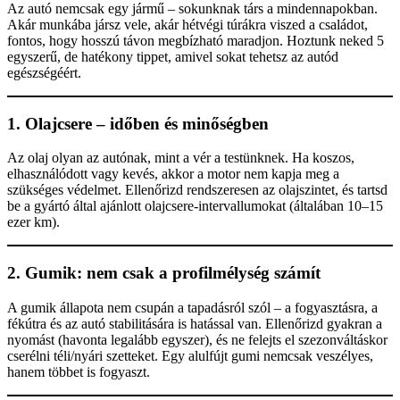
Az autó nemcsak egy jármű – sokunknak társ a mindennapokban.
Akár munkába jársz vele, akár hétvégi túrákra viszed a családot,
fontos, hogy hosszú távon megbízható maradjon. Hoztunk neked 5
egyszerű, de hatékony tippet, amivel sokat tehetsz az autód
egészségéért.
1. Olajcsere – időben és minőségben
Az olaj olyan az autónak, mint a vér a testünknek. Ha koszos,
elhasználódott vagy kevés, akkor a motor nem kapja meg a
szükséges védelmet. Ellenőrizd rendszeresen az olajszintet, és tartsd
be a gyártó által ajánlott olajcsere-intervallumokat (általában 10–15
ezer km).
2. Gumik: nem csak a profilmélység számít
A gumik állapota nem csupán a tapadásról szól – a fogyasztásra, a
fékútra és az autó stabilitására is hatással van. Ellenőrizd gyakran a
nyomást (havonta legalább egyszer), és ne felejts el szezonváltáskor
cserélni téli/nyári szetteket. Egy alulfújt gumi nemcsak veszélyes,
hanem többet is fogyaszt.