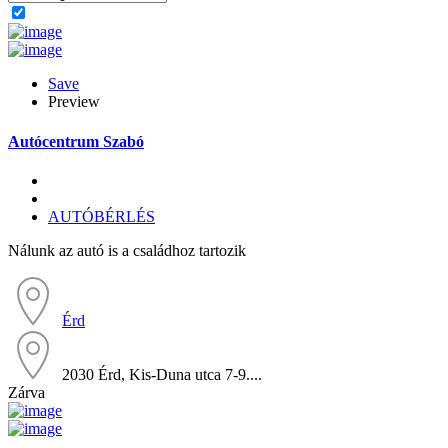
Save
Preview
Autócentrum Szabó
AUTÓBÉRLÉS
Nálunk az autó is a családhoz tartozik
Érd
2030 Érd, Kis-Duna utca 7-9....
Zárva